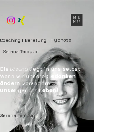
ME
NU
I Hypnose
Coaching I Beratung
Serena
Templin
Lösung
Die
liegt in uns selbst.
edanken
G
Wenn wir unsere
ä
ndern
,
w
ir
verä
n
dern
unser
eben
!
L
ganzes
Serena Templin