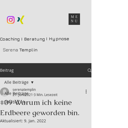
ME
NU
I Hypnose
Coaching I Beratung
Serena
Templin
Beitrag
Alle Beiträge
serenatemplin
Alle Beiträge
27. Juni 2021
3 Min. Lesezeit
#09 Warum ich keine
Das bin ich.
Erdbeere geworden bin.
Aktualisiert:
9. Jan. 2022