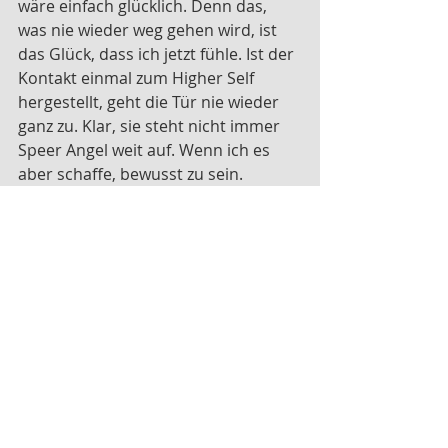
wäre einfach glücklich. Denn das, 
was nie wieder weg gehen wird, ist 
das Glück, dass ich jetzt fühle. Ist der 
Kontakt einmal zum Higher Self 
hergestellt, geht die Tür nie wieder 
ganz zu. Klar, sie steht nicht immer 
Speer Angel weit auf. Wenn ich es 
aber schaffe, bewusst zu sein. 
Gewahr zu sein. Dann kann ich 
meinen Körper mit seiner 
Lebendigkeit wahrnehmen. Das 
Leben in mir spüren. Wenn ich 
gewahr bin, kann ich meinen 
Verstand beobachten, wie er alles 
bewertet, alles durchdenkt in einer 
Endlosschleife. Wie er sich 
permanent beklagt, nölt und sich 
aufregt, wie so ein HB Männchen. Ich 
meine, ich mag meinen Verstand. Er 