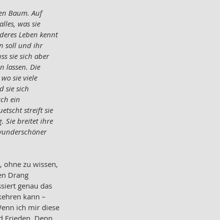
gen Baum. Auf 
lles, was sie 
nderes Leben kennt 
 soll und ihr 
s sie sich aber 
 lassen. Die 
wo sie viele 
 sie sich 
ch ein 
tscht streift sie 
Sie breitet ihre 
 wunderschöner 
, ohne zu wissen, 
en Drang 
siert genau das 
kkehren kann – 
Wenn ich mir diese 
d Frieden. Denn 