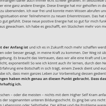
hängen daher auch immer echt schwer gefallen. In Selbstliebe 
er eine ganz andere Energie. Diese Energie hat mir geholfen in di
u überwinden. Ich war frei und konnte mein Wissen abrufen und 
ungssituation einer Teilnehmerin zu neuen Erkenntnissen. Das hat
o gut gefühlt. Diese neue positive Energie hat so gut für mich funkt
aus gewachsen. Ich habe es geschafft, ein Stückchen mehr von m
st der Anfang ist
 und ich es in Zukunft noch mehr schaffen werd
en oder besser gesagt, in meine Kraft zu kommen. Der Weg ist übe
bung. Es braucht das Vertrauen, dass wir alle eine Kraft und Lie
cht, exponentiell! So wie ich könnt auch ihr lernen, durch den Ne
 Erfahrung eine Botschaft in sich trägt, einem Zweck dient und eu
ube ich, dass mein ganzes Leben zur Vorbereitung dessen gedient h
ngen haben mich genau an diesen Punkt gebracht. Dass das,
rhaftig ich. 
nschen – oder die meisten – nichts mit dem Higher Self Kram anf
der sogenannten unteren Bildungsschicht. Es ging bei uns nicht
m Lebenssinn oder Selbstliebe. Der Alltag und die Probleme ware