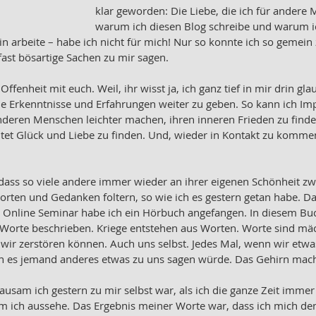
klar geworden: Die Liebe, die ich für andere
warum ich diesen Blog schreibe und warum ich
rin arbeite – habe ich nicht für mich! Nur so konnte ich so gemein 
ast bösartige Sachen zu mir sagen. 
r Offenheit mit euch. Weil, ihr wisst ja, ich ganz tief in mir drin gl
e Erkenntnisse und Erfahrungen weiter zu geben. So kann ich Imp
anderen Menschen leichter machen, ihren inneren Frieden zu find
tet Glück und Liebe zu finden. Und, wieder in Kontakt zu komme
 dass so viele andere immer wieder an ihrer eigenen Schönheit zwe
rten und Gedanken foltern, so wie ich es gestern getan habe. D
m Online Seminar habe ich ein Hörbuch angefangen. In diesem Buc
Worte beschrieben. Kriege entstehen aus Worten. Worte sind mäc
 wir zerstören können. Auch uns selbst. Jedes Mal, wenn wir etwas
enn es jemand anderes etwas zu uns sagen würde. Das Gehirn mach
ausam ich gestern zu mir selbst war, als ich die ganze Zeit immer
m ich aussehe. Das Ergebnis meiner Worte war, dass ich mich de