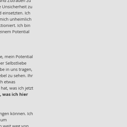
und Zutrauen zu 
e Unsicherheit zu 
einsetzten. Ich 
 mich unheimlich 
ioniert. Ich bin 
einem Potential 
e, mein Potential 
r Selbstliebe 
be in uns tragen, 
bel zu sehen. Ihr 
ch etwas 
at, was ich jetzt 
 was ich hier 
angen können. Ich 
 um 
n weit weg von 