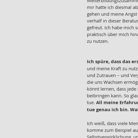
Weiterbildungszusammen
mir hatte ich diesmal ab
gehen und meine Angst z
verhalf in dieser Berat
gefreut. Ich habe mich s
praktisch über mich hin
zu nutzen.
Ich spüre, dass das er
und meine Kraft zu nutz
und Zutrauen – und Verge
die uns Wachsen ermögli
könnt lernen, dass jede
beibringen kann. So gla
tue. 
All meine Erfahru
tue genau ich bin. Wah
Ich weiß, dass viele Me
komme zum Beispiel aus 
Selbstverwirklichung, u