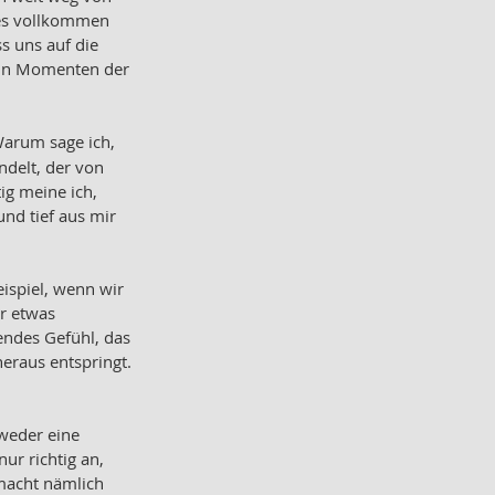
 es vollkommen 
 uns auf die 
 In Momenten der 
arum sage ich, 
ndelt, der von 
g meine ich, 
und tief aus mir 
ispiel, wenn wir 
r etwas 
endes Gefühl, das 
heraus entspringt. 
weder eine 
ur richtig an, 
macht nämlich 