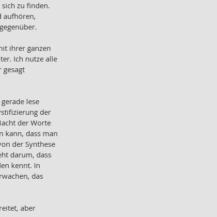
sich zu finden. 
 aufhören, 
 gegenüber. 
it ihrer ganzen 
r. Ich nutze alle 
r gesagt 
 gerade lese 
tifizierung der 
Macht der Worte 
en kann, dass man 
von der Synthese 
eht darum, dass 
den kennt. In 
rwachen, das 
eitet, aber 