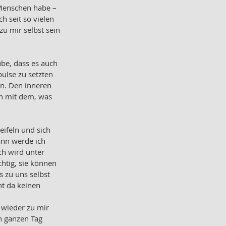
 Menschen habe – 
 seit so vielen 
zu mir selbst sein 
aube, dass es auch 
ulse zu setzten 
en. Den inneren 
n mit dem, was 
ifeln und sich 
ann werde ich 
h wird unter 
htig, sie können 
 zu uns selbst 
t da keinen 
 wieder zu mir 
n ganzen Tag 