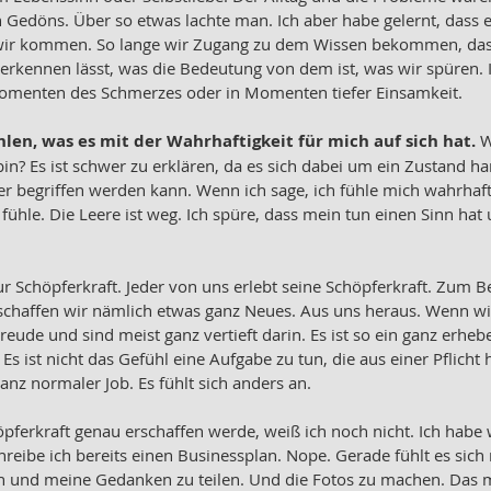
n Gedöns. Über so etwas lachte man. Ich aber habe gelernt, dass
 wir kommen. So lange wir Zugang zu dem Wissen bekommen, dass
erkennen lässt, was die Bedeutung von dem ist, was wir spüren.
Momenten des Schmerzes oder in Momenten tiefer Einsamkeit. 
len, was es mit der Wahrhaftigkeit für mich auf sich hat. 
W
bin? Es ist schwer zu erklären, da es sich dabei um ein Zustand ha
 begriffen werden kann. Wenn ich sage, ich fühle mich wahrhafti
 fühle. Die Leere ist weg. Ich spüre, dass mein tun einen Sinn hat 
r Schöpferkraft. Jeder von uns erlebt seine Schöpferkraft. Zum Be
schaffen wir nämlich etwas ganz Neues. Aus uns heraus. Wenn wi
reude und sind meist ganz vertieft darin. Es ist so ein ganz erheb
Es ist nicht das Gefühl eine Aufgabe zu tun, die aus einer Pflicht 
anz normaler Job. Es fühlt sich anders an. 
pferkraft genau erschaffen werde, weiß ich noch nicht. Ich habe 
reibe ich bereits einen Businessplan. Nope. Gerade fühlt es sich n
en und meine Gedanken zu teilen. Und die Fotos zu machen. Das 