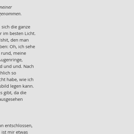
meiner 
ilgenommen.
 sich die ganze 
r im besten Licht. 
shit, den man 
ben: Oh, ich sehe 
h rund, meine 
Augenringe, 
nd und und. Nach 
hlich so 
ht habe, wie ich 
bild legen kann. 
 gibt, da die 
ausgesehen 
n entschlossen, 
ist mir etwas 