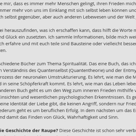
he mir, dass es immer mehr Menschen gelingt, ihren Frieden mich 
mmer mehr von uns im Einklang mit sich selbst leben können und
Sich selbst gegenüber, aber auch anderen Lebewesen und der Welt
i herauszufinden, was ich erschaffen kann, dass hilft die Worte m
d Glück ein zusetzten. Ich sammle Informationen, bilde mich weite
ch erfahre und mit euch teile sind Bausteine oder vielleicht besse
en. 
rschiedene Bücher zum Thema Spiritualität. Das eine Buch, das ich
n Verständnis des Quantenselbst (Quantentheorie) und der Entmys
rozess der neuronalen Umstrukturierung. Es lehrt, wie man die 
d in seine Schöpferkraft kommt. Es lehrt, wie man das Leben leb
 anderen Buch geht es um den Weg zum inneren Frieden mithilfe 
 Einsichten und wesentlichen psychologischen Erkenntnissen. Es g
eine Identität der Liebe gibt, die keinen Angriff, sondern nur Frie
derum geht es um beruflichen Erfolg. In dem nächsten um das E
und damit das Finden von Glück, Wahrhaftigkeit und Sinn. 
die Geschichte der Raupe? 
Diese Geschichte ist schon sehr verbr