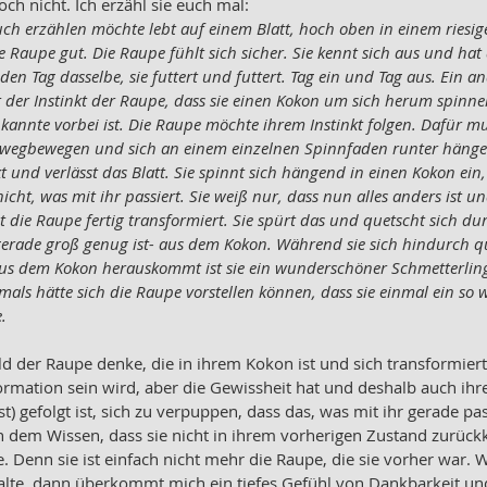
noch nicht. Ich erzähl sie euch mal: 
uch erzählen möchte lebt auf einem Blatt, hoch oben in einem riesi
e Raupe gut. Die Raupe fühlt sich sicher. Sie kennt sich aus und hat a
den Tag dasselbe, sie futtert und futtert. Tag ein und Tag aus. Ein a
gt der Instinkt der Raupe, dass sie einen Kokon um sich herum spinnen
 kannte vorbei ist. Die Raupe möchte ihrem Instinkt folgen. Dafür mus
t wegbewegen und sich an einem einzelnen Spinnfaden runter hängen
t und verlässt das Blatt. Sie spinnt sich hängend in einen Kokon ein, 
icht, was mit ihr passiert. Sie weiß nur, dass nun alles anders ist und
 die Raupe fertig transformiert. Sie spürt das und quetscht sich dur
 gerade groß genug ist- aus dem Kokon. Während sie sich hindurch que
 aus dem Kokon herauskommt ist sie ein wunderschöner Schmetterling. 
emals hätte sich die Raupe vorstellen können, dass sie einmal ein so
. 
ld der Raupe denke, die in ihrem Kokon ist und sich transformiert
ormation sein wird, aber die Gewissheit hat und deshalb auch ihr
 gefolgt ist, sich zu verpuppen, dass das, was mit ihr gerade pas
 In dem Wissen, dass sie nicht in ihrem vorherigen Zustand zurüc
e. Denn sie ist einfach nicht mehr die Raupe, die sie vorher war. 
alte, dann überkommt mich ein tiefes Gefühl von Dankbarkeit un