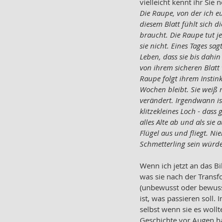
vielleicht kennt ihr Sie 
Die Raupe, von der ich e
diesem Blatt fühlt sich di
braucht. Die Raupe tut je
sie nicht. Eines Tages sa
Leben, dass sie bis dahin
von ihrem sicheren Blat
Raupe folgt ihrem Instink
Wochen bleibt. Sie weiß n
verändert. Irgendwann ist
klitzekleines Loch - dass
alles Alte ab und als sie
Flügel aus und fliegt. Ni
Schmetterling sein würde
Wenn ich jetzt an das Bi
was sie nach der Transf
(unbewusst oder bewusst)
ist, was passieren soll.
selbst wenn sie es wollt
Geschichte vor Augen h