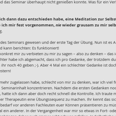
nd das Seminar überhaupt nicht genießen konnte. Was für ein Ver
mich dann dazu entschieden habe, eine Meditation zur Selbst
ich mir fest vorgenommen, 
nie
 wieder grausam zu mir selb
. 
g des Seminars gewesen und der erste Tag der Übung. Nun ist es 
 kann berichten: Es funktioniert!
nkret mir zu verbieten zu mir zu sagen – also zu denken – das i
chter habe ich abgemacht, dass ich pro Gedanke, der trotzdem d
 ihr noch 40 geben ;-). Aber 4 Mal ein schlechter Gedanke ist doc
estern!
 mehr zugelassen habe, schlecht von mir zu denken, war ich viel f
en Seminarinhalt konzentrieren. Nachdem die ersten Gedanken no
tte ich dann aber doch recht schnell die Kontrolle. Ich traute 
der Therapeutin eine Übungssequenz zu machen. Ihr kennt das sic
bedarf vor anderen Fachleuten euer Können präsentieren zu müss
al ein anderer. In der Vergangenheit war mir so etwas in Fort- ode