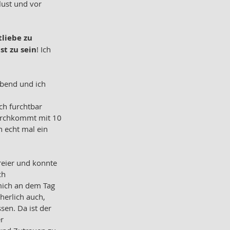
lust und vor 
liebe zu 
st zu sein
! Ich 
Abend und ich 
ch furchtbar 
urchkommt mit 10 
h echt mal ein 
reier und konnte 
ch 
mich an dem Tag 
herlich auch, 
en. Da ist der 
r 